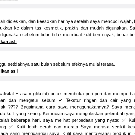
lah dioleskan, dan keesokan harinya setelah saya mencuci wajah, k
kkan ke dalam tas kosmetik, praktis dan mudah digunakan. 
digunakan sebelum tidur; tidak membuat kulit berminyak, benar-b
kan asli
ggu setidaknya satu bulan sebelum efeknya mulai terasa.
lkan asli
lisilat + asam glikolat) untuk membuka pori-pori dan memperbaik
an dan mengatur sebum ✔ Tekstur ringan dan cair yang 
nyak ???? Bagaimana cara saya menggunakannya? Saya menga
ada kulit yang kering. Kemudian saya mengoleskan pelembab yang 
etelah beberapa hari, saya melihat perbedaan yang nyata: ✅ Kul
cang ✅ Kulit lebih cerah dan merata Saya merasa sedikit ke
k ada yang mengganggu saya! Kulit saya mentoleransi produk ini