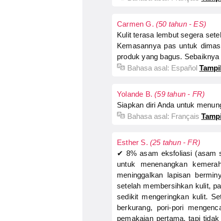
Carmen G.
(50 tahun - ES)
Kulit terasa lembut segera sete
Kemasannya pas untuk dimasu
produk yang bagus. Sebaiknya 
Bahasa asal:
Español
Tampil
Yolande B.
(59 tahun - FR)
Siapkan diri Anda untuk menun
Bahasa asal:
Français
Tampi
Esther S.
(25 tahun - FR)
✔ 8% asam eksfoliasi (asam sa
untuk menenangkan kemerah
meninggalkan lapisan bermi
setelah membersihkan kulit, p
sedikit mengeringkan kulit. S
berkurang, pori-pori mengen
pemakaian pertama, tapi tida