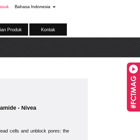
asuk
Bahasa Indonesia
ian Produk
Kontak
namide - Nivea
dead cells and unblock pores: the