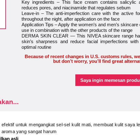
Key ingredients – This face cream contains salicylic a
reduces pores, and niacinamide that regulates sebum
Leave-in – The anti-imperfection care with the active fo
throughout the night, after application on the face
Application Tips – Apply the women’s and men’s skincare o
use in combination with the other products of the range
DERMA SKIN CLEAR — This NIVEA skincare range has 
skin’s sharpness and reduce facial imperfections wit
optimal routine
Because of recent changes in U.S. customs rules, we
but don’t worry, you’ll find great alterna
Saya ingin memesan produk
kan...
fektif untuk mengangkat sel-sel kulit mati, membuat kulit saya le
iki aroma yang sangat harum
lkan asli