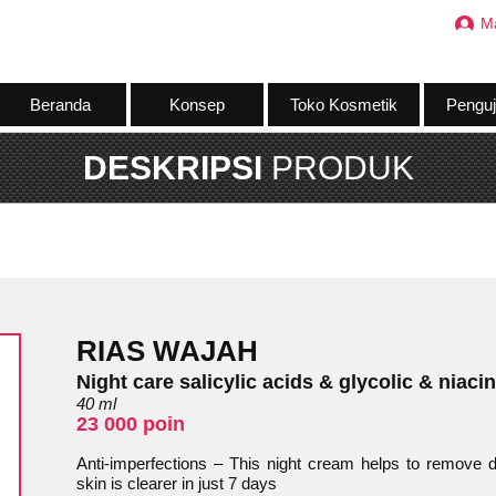
M
Beranda
Konsep
Toko Kosmetik
Penguj
DESKRIPSI
PRODUK
RIAS WAJAH
Night care salicylic acids & glycolic & niaci
40 ml
23 000 poin
Anti-imperfections – This night cream helps to remove 
skin is clearer in just 7 days