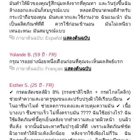
มันทำให้ผิวของคุณรู้สึกนุ่มหลังจากที่คุณทา และวันรุ่งขึ้นฉัน
ล้างออกและมันก็สมบูรณ์แบบ หลอดมีขนาดพอดีสำหรับ
กระเป๋าถือของคุณ มันสะดวกและใช้งานง่าย ฉันแนะนำ มัน
เป็นผลิตภัณฑ์ที่ดี ควรใช้ก่อนเข้านอน มันไม่เหนียว
เหนอะหนะ มันสมบูรณ์แบบ
ภาษาต้นฉบับ:
Español
แสดงต้นฉบับ
Yolande B.
(59 ปี - FR)
กรุณารออย่างน้อยหนึ่งเดือนก่อนที่คุณจะเห็นผลลัพธ์แรก
ภาษาต้นฉบับ:
Français
แสดงต้นฉบับ
Esther S.
(25 ปี - FR)
✔ กรดผลัดเซลล์ผิว 8% (กรดซาลิไซลิก + กรดไกลโคลิก)
ช่วยทำความสะอาดรูขุมขนและปรับปรุงผิวให้เรียบเนียน ✔
ไนอาซินาไมด์ ช่วยลดการแดงและควบคุมความมัน ✔ เนื้อ
บางเบา ซึมซาบเร็ว ไม่ทิ้งคราบมัน ???? ฉันใช้อย่างไร? ฉัน
ใช้ผลิตภัณฑ์นี้ทุกเย็นหลังจากทำความสะอาดผิวหน้า บนผิว
ที่แห้ง จากนั้นฉันจะทาครีมบำรุงผิวที่ดี เพราะผลิตภัณฑ์ขัด
ผิวอาจทำให้ผิวแห้งเล็กน้อย หลังจากใช้เพียงไม่กี่วัน ฉัน