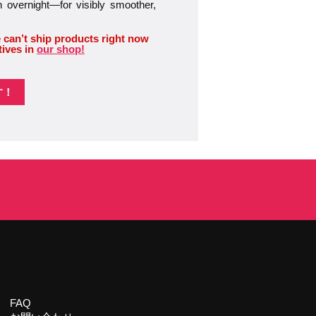
n overnight—for visibly smoother,
 can’t ship products right now
tives in
our shop!
す！
FAQ