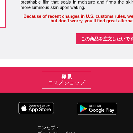
breathable film that seals in moisture and firms the ski
more luminous skin upon waking.
Because of recent changes in U.S. customs rules, we
but don’t worry, you’ll find great alterna
この商品を注文したいで
発見
コスメショップ
コンセプト