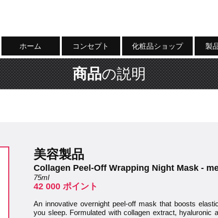
ホーム
コンセプト
化粧品ショップ
製
商品
の説明
美容製品
Collagen Peel-Off Wrapping Night Mask - m
75ml
42 000 ポイント
An innovative overnight peel-off mask that boosts elastic
you sleep. Formulated with collagen extract, hyaluronic a