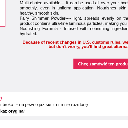
Multi-choice available--- It can be used all over your body.
smoothly, even in uniform application. Nourishes skin 
healthy, smooth skin.
Fairy Shimmer Powder---- light, spreads evenly on the
product contains ultra-fine luminous particles, making yo
Nourishing Formula - Infused with nourishing ingredie
hydrated.
Because of recent changes in U.S. customs rules, we
but don’t worry, you’ll find great alterna
Chcę zamówić ten produ
R)
i brokat – na pewno już się z nim nie rozstanę
każ oryginał