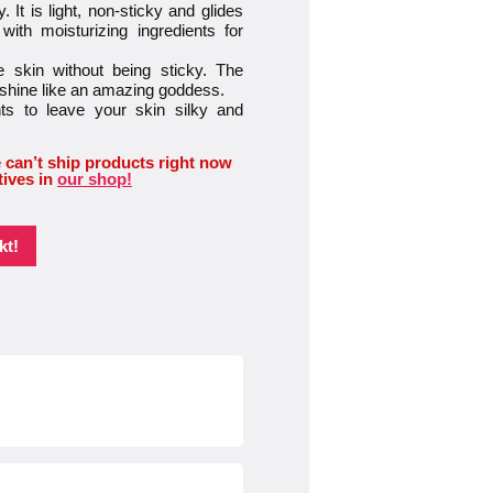
 It is light, non-sticky and glides
with moisturizing ingredients for
 skin without being sticky. The
u shine like an amazing goddess.
nts to leave your skin silky and
 can’t ship products right now
tives in
our shop!
kt!