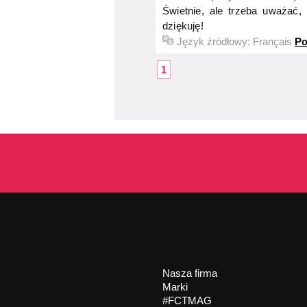
Świetnie, ale trzeba uważać,
dziękuję!
Język źródłowy:
Français
Po
1
Nasza firma
Marki
#FCTMAG