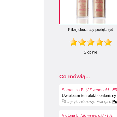
Kliknij obraz, aby powiększyć
2 opinie
Co mówią...
Samantha B.
(27 years old - F
Uwielbiam ten efekt opalenizny 
Język źródłowy:
Français
Po
Victoria L.
(26 years old - FR)