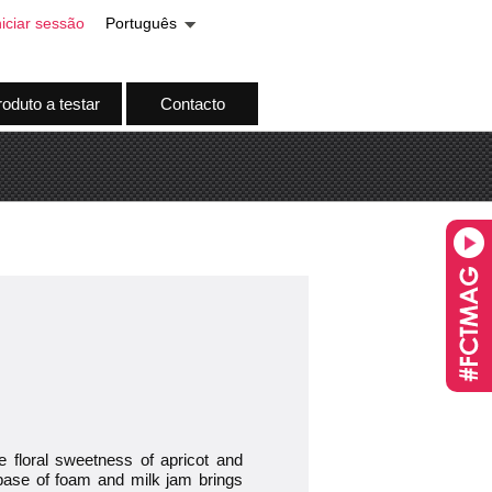
niciar sessão
Português
oduto a testar
Contacto
 floral sweetness of apricot and
 base of foam and milk jam brings