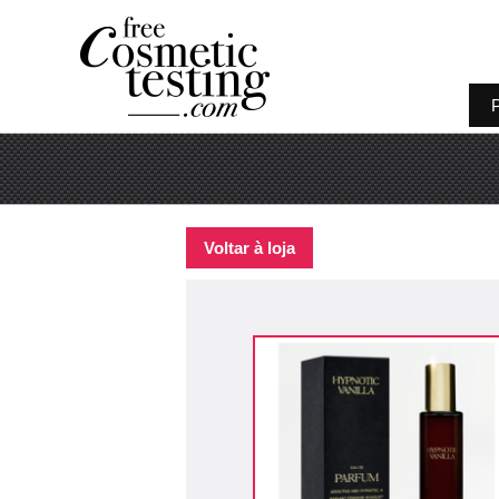
P
Voltar à loja