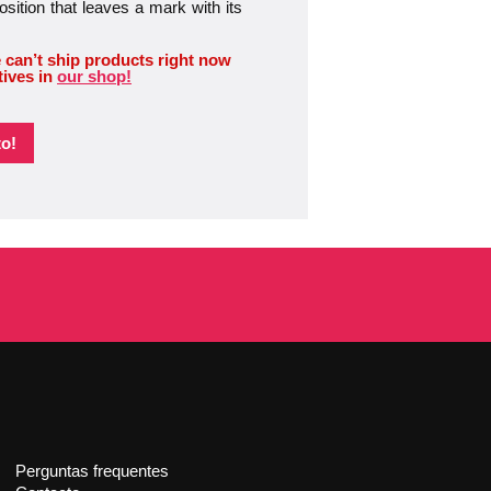
sition that leaves a mark with its
 can’t ship products right now
tives in
our shop!
o!
Perguntas frequentes