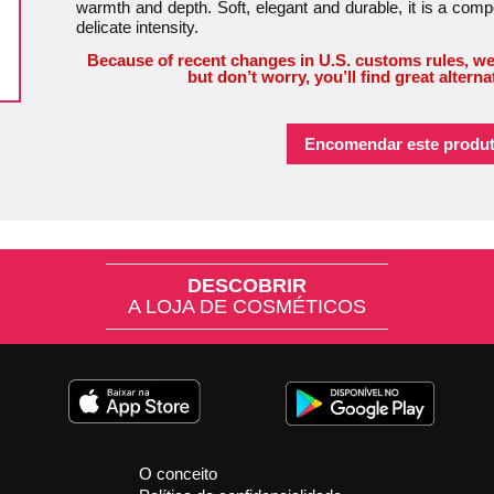
warmth and depth. Soft, elegant and durable, it is a compo
delicate intensity.
Because of recent changes in U.S. customs rules, we
but don’t worry, you’ll find great alterna
Encomendar este produt
DESCOBRIR
A LOJA DE COSMÉTICOS
O conceito