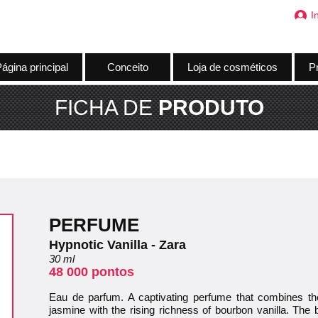
I
ágina principal
Conceito
Loja de cosméticos
Pr
FICHA DE
PRODUTO
PERFUME
Hypnotic Vanilla - Zara
30 ml
48 000 pontos
Eau de parfum. A captivating perfume that combines the
jasmine with the rising richness of bourbon vanilla. The