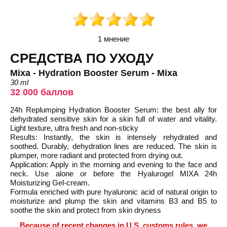
1 мнение
СРЕДСТВА ПО УХОДУ
Mixa - Hydration Booster Serum - Mixa
30 ml
32 000 баллов
24h Replumping Hydration Booster Serum: the best ally for
dehydrated sensitive skin for a skin full of water and vitality.
Light texture, ultra fresh and non-sticky
Results: Instantly, the skin is intensely rehydrated and
soothed. Durably, dehydration lines are reduced. The skin is
plumper, more radiant and protected from drying out.
Application: Apply in the morning and evening to the face and
neck. Use alone or before the Hyalurogel MIXA 24h
Moisturizing Gel-cream.
Formula enriched with pure hyaluronic acid of natural origin to
moisturize and plump the skin and vitamins B3 and B5 to
soothe the skin and protect from skin dryness
Because of recent changes in U.S. customs rules, we