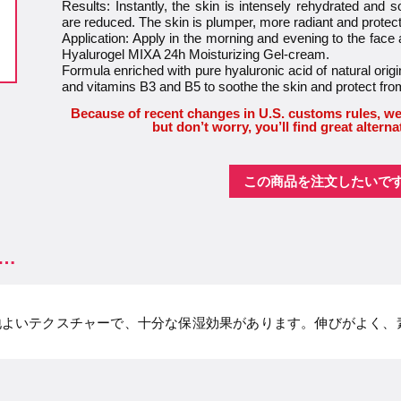
Results: Instantly, the skin is intensely rehydrated and s
are reduced. The skin is plumper, more radiant and protect
Application: Apply in the morning and evening to the face
Hyalurogel MIXA 24h Moisturizing Gel-cream.
Formula enriched with pure hyaluronic acid of natural orig
and vitamins B3 and B5 to soothe the skin and protect fr
Because of recent changes in U.S. customs rules, we
but don’t worry, you’ll find great alterna
この商品を注文したいで
…
地よいテクスチャーで、十分な保湿効果があります。伸びがよく、