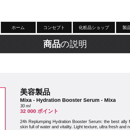
ホーム
コンセプト
化粧品ショップ
製
商品
の説明
美容製品
Mixa - Hydration Booster Serum - Mixa
30 ml
32 000 ポイント
24h Replumping Hydration Booster Serum: the best ally fo
skin full of water and vitality. Light texture, ultra fresh and 