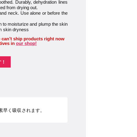
oothed. Durably, dehydration lines
ed from drying out.
 and neck. Use alone or before the
in to moisturize and plump the skin
om skin dryness
 can’t ship products right now
tives in
our shop!
す！
素早く吸収されます。