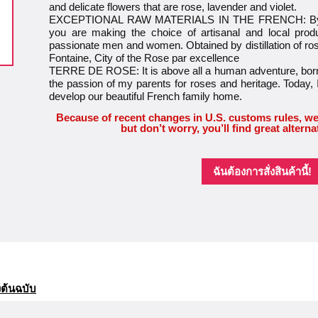
and delicate flowers that are rose, lavender and violet.
EXCEPTIONAL RAW MATERIALS IN THE FRENCH: By cho
you are making the choice of artisanal and local prod
passionate men and women. Obtained by distillation of rose 
Fontaine, City of the Rose par excellence
TERRE DE ROSE: It is above all a human adventure, born
the passion of my parents for roses and heritage. Today, 
develop our beautiful French family home.
Because of recent changes in U.S. customs rules, we
but don’t worry, you’ll find great alterna
ฉันต้องการสั่งสินค้านี้!
ต้นฉบับ