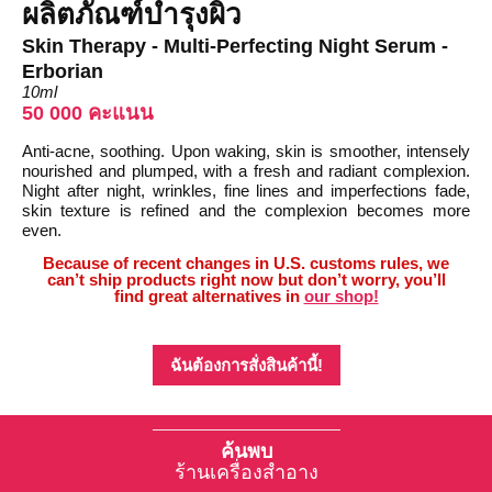
ผลิตภัณฑ์บำรุงผิว
Skin Therapy - Multi-Perfecting Night Serum -
Erborian
10ml
50 000 คะแนน
Anti-acne, soothing. Upon waking, skin is smoother, intensely
nourished and plumped, with a fresh and radiant complexion.
Night after night, wrinkles, fine lines and imperfections fade,
skin texture is refined and the complexion becomes more
even.
Because of recent changes in U.S. customs rules, we
can’t ship products right now but don’t worry, you’ll
find great alternatives in
our shop!
ฉันต้องการสั่งสินค้านี้!
ค้นพบ
ร้านเครื่องสำอาง