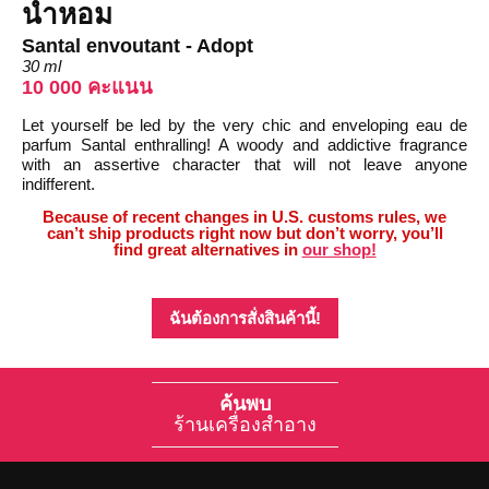
น้ำหอม
Santal envoutant - Adopt
30 ml
10 000 คะแนน
Let yourself be led by the very chic and enveloping eau de
parfum Santal enthralling! A woody and addictive fragrance
with an assertive character that will not leave anyone
indifferent.
Because of recent changes in U.S. customs rules, we
can’t ship products right now but don’t worry, you’ll
find great alternatives in
our shop!
ฉันต้องการสั่งสินค้านี้!
ค้นพบ
ร้านเครื่องสำอาง