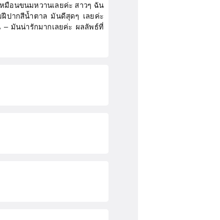
าติเหมือนขนมหวานเลยค่ะ สาวๆ ฉัน
ฝีปากสีน้ำตาล มันดีสุดๆ เลยค่ะ
– มันน่ารักมากเลยค่ะ ผลลัพธ์ที่