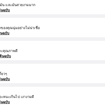
้รับมัน และมันสวยงามมาก
้นฉบับ
ของคุณนุ่มอย่างไม่น่าเชื่อ
้นฉบับ
ละคุณภาพดี
ต้นฉบับ
ี่ยวๆ
้นฉบับ
อะหนะเกินไป เงางามดี
้นฉบับ