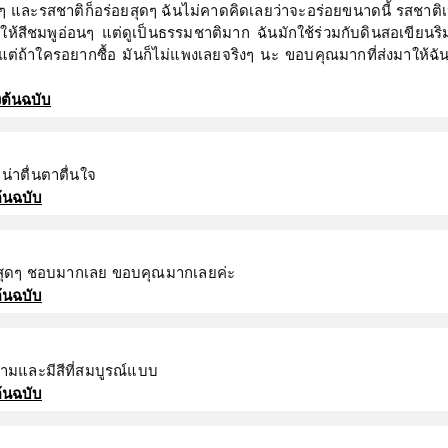
กจริงๆ และรสชาติก็อร่อยสุดๆ ฉันไม่คาดคิดเลยว่าจะอร่อยขนาดนี้ รสช
ห้สีชมพูอ่อนๆ แต่ดูเป็นธรรมชาติมาก ฉันมักใช้ร่วมกับดินสอเขียนริม
แต่ถ้าใครอยากซื้อ มันก็ไม่แพงเลยจริงๆ นะ ขอบคุณมากที่ส่งมาให้ฉัน 
ต้นฉบับ
่าตื่นตาตื่นใจ
้นฉบับ
วาวสุดๆ ชอบมากเลย ขอบคุณมากเลยค่ะ
้นฉบับ
างามและมีสีที่สมบูรณ์แบบ
้นฉบับ