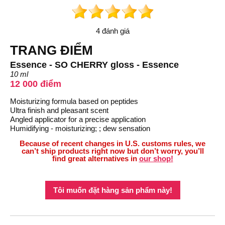
4 đánh giá
TRANG ĐIỂM
Essence - SO CHERRY gloss - Essence
10 ml
12 000 điểm
Moisturizing formula based on peptides
Ultra finish and pleasant scent
Angled applicator for a precise application
Humidifying - moisturizing; ; dew sensation
Because of recent changes in U.S. customs rules, we
can’t ship products right now but don’t worry, you’ll
find great alternatives in
our shop!
Tôi muốn đặt hàng sản phẩm này!