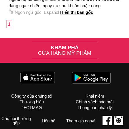
đáng ngạc nhiên, ngay cả sau khi ăn hoặc uống.
Ngôn ngữ gốc:
Español
Hiển thị bản gốc
1
KHÁM PHÁ
CỬA HÀNG MỸ PHẨM
Công ty của chúng tôi
Khái niệm
Thương hiệu
Chính sách bảo mật
#FCTMAG
Thông báo pháp lý
Câu hỏi thường
Liên hệ
Tham gia ngay!
gặp