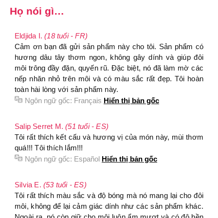
Họ nói gì…
Eldjida I.
(18 tuổi - FR)
Cảm ơn bạn đã gửi sản phẩm này cho tôi. Sản phẩm có
hương dâu tây thơm ngon, không gây dính và giúp đôi
môi trông đầy đặn, quyến rũ. Đặc biệt, nó đã làm mờ các
nếp nhăn nhỏ trên môi và có màu sắc rất đẹp. Tôi hoàn
toàn hài lòng với sản phẩm này.
Ngôn ngữ gốc:
Français
Hiển thị bản gốc
Salip Serret M.
(51 tuổi - ES)
Tôi rất thích kết cấu và hương vị của món này, mùi thơm
quá!!! Tôi thích lắm!!!
Ngôn ngữ gốc:
Español
Hiển thị bản gốc
Silvia E.
(53 tuổi - ES)
Tôi rất thích màu sắc và độ bóng mà nó mang lại cho đôi
môi, không để lại cảm giác dính như các sản phẩm khác.
Ngoài ra, nó còn giữ cho môi luôn ẩm mượt và có độ bền