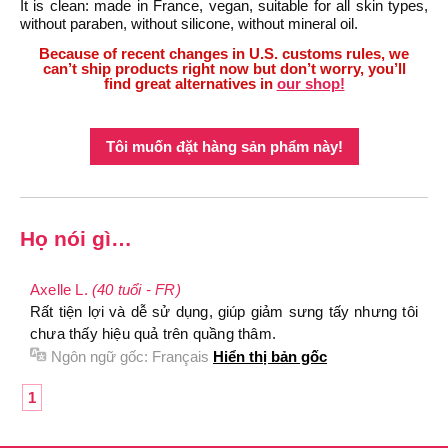
It is clean: made in France, vegan, suitable for all skin types,
without paraben, without silicone, without mineral oil.
Because of recent changes in U.S. customs rules, we
can’t ship products right now but don’t worry, you’ll
find great alternatives in
our shop!
Tôi muốn đặt hàng sản phẩm này!
Họ nói gì…
Axelle L.
(40 tuổi - FR)
Rất tiện lợi và dễ sử dụng, giúp giảm sưng tấy nhưng tôi
chưa thấy hiệu quả trên quầng thâm.
Ngôn ngữ gốc:
Français
Hiển thị bản gốc
1