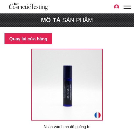
MÔ TẢ
SẢN PHẨM
Quay lại cửa hàng
Nhấn vào hình để phóng to