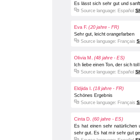
Es lässt sich sehr gut und sanft
Source language:
Español
Sh
Eva F.
(20 jahre - FR)
Sehr gut, leicht orangefarben
Source language:
Français
S
Olivia M.
(48 jahre - ES)
Ich liebe einen Ton, der sich toll
Source language:
Español
Sh
Eldjida I.
(18 jahre - FR)
Schönes Ergebnis
Source language:
Français
S
Cinta D.
(60 jahre - ES)
Es hat einen sehr natürlichen 
sehr gut. Es hat mir sehr gut ge
Source language:
Español
Sh