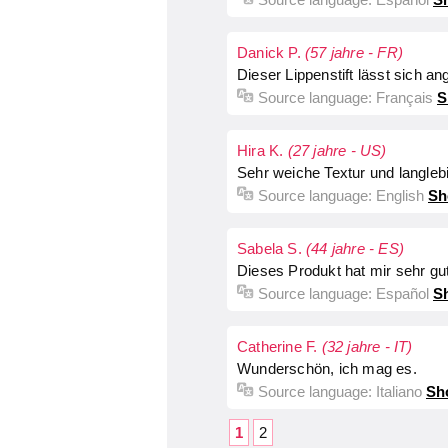
Danick P.
(57 jahre - FR)
Dieser Lippenstift lässt sich a
Source language:
Français
S
Hira K.
(27 jahre - US)
Sehr weiche Textur und langleb
Source language:
English
Sh
Sabela S.
(44 jahre - ES)
Dieses Produkt hat mir sehr gut
Source language:
Español
Sh
Catherine F.
(32 jahre - IT)
Wunderschön, ich mag es.
Source language:
Italiano
Sh
1
2