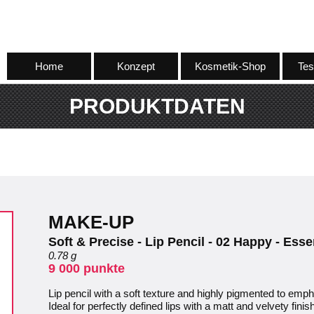
Home
Konzept
Kosmetik-Shop
Tes
PRODUKTDATEN
MAKE-UP
Soft & Precise - Lip Pencil - 02 Happy - Ess
0.78 g
9 000 punkte
Lip pencil with a soft texture and highly pigmented to emph
Ideal for perfectly defined lips with a matt and velvety finis