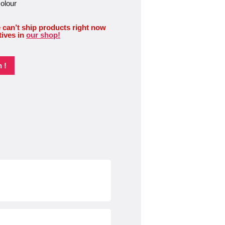
colour
 can’t ship products right now
tives in
our shop!
 !