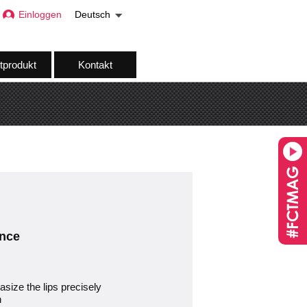
Einloggen
Deutsch
tprodukt
Kontakt
ence
asize the lips precisely
h