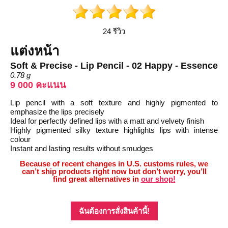
24 รีวิว
แต่งหน้า
Soft & Precise - Lip Pencil - 02 Happy - Essence
0.78 g
9 000 คะแนน
Lip pencil with a soft texture and highly pigmented to
emphasize the lips precisely
Ideal for perfectly defined lips with a matt and velvety finish
Highly pigmented silky texture highlights lips with intense
colour
Instant and lasting results without smudges
Because of recent changes in U.S. customs rules, we
can’t ship products right now but don’t worry, you’ll
find great alternatives in
our shop!
ฉันต้องการสั่งสินค้านี้!