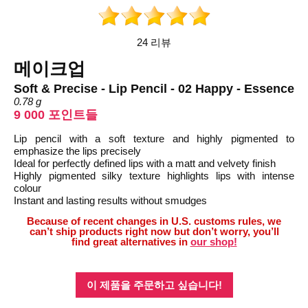
24 리뷰
메이크업
Soft & Precise - Lip Pencil - 02 Happy - Essence
0.78 g
9 000 포인트들
Lip pencil with a soft texture and highly pigmented to
emphasize the lips precisely
Ideal for perfectly defined lips with a matt and velvety finish
Highly pigmented silky texture highlights lips with intense
colour
Instant and lasting results without smudges
Because of recent changes in U.S. customs rules, we
can’t ship products right now but don’t worry, you’ll
find great alternatives in
our shop!
이 제품을 주문하고 싶습니다!