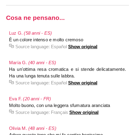
Cosa ne pensano...
Luz G.
(58 anni - ES)
È un colore intenso e molto cremoso
Source language:
Español
Show original
María G.
(40 anni - ES)
Ha un'ottima resa cromatica e si stende delicatamente.
Ha una lunga tenuta sulle labbra.
Source language:
Español
Show original
Eva F.
(20 anni - FR)
Molto buono, con una leggera sfumatura aranciata
Source language:
Français
Show original
Olivia M.
(48 anni - ES)
Adoro questo tono che mi fa sentire benissimo.