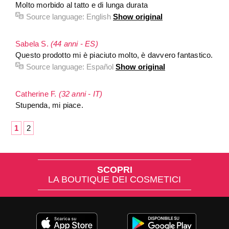
Molto morbido al tatto e di lunga durata
Source language:
English
Show original
Sabela S.
(44 anni - ES)
Questo prodotto mi è piaciuto molto, è davvero fantastico.
Source language:
Español
Show original
Catherine F.
(32 anni - IT)
Stupenda, mi piace.
1
2
SCOPRI
LA BOUTIQUE DEI COSMETICI