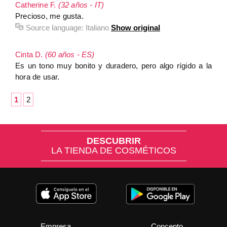
Catherine F.
(32 años - IT)
Precioso, me gusta.
Source language:
Italiano
Show original
Cinta D.
(60 años - ES)
Es un tono muy bonito y duradero, pero algo rígido a la
hora de usar.
1
2
DESCUBRIR
LA TIENDA DE COSMÉTICOS
Empresa
Concepto