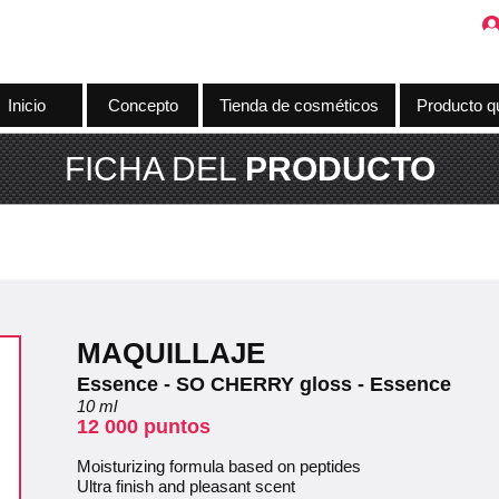
Inicio
Concepto
Tienda de cosméticos
Producto q
FICHA DEL
PRODUCTO
MAQUILLAJE
Essence - SO CHERRY gloss - Essence
10 ml
12 000 puntos
Moisturizing formula based on peptides
Ultra finish and pleasant scent