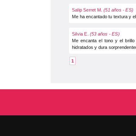
Salip Serret M.
(51 años - ES)
Me ha encantado tu textura y e
Silvia E.
(53 años - ES)
Me encanta el tono y el brill
hidratados y dura sorprendente
1