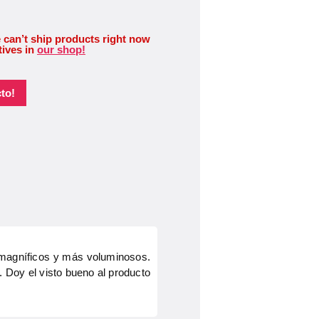
 can’t ship products right now
tives in
our shop!
to!
s magníficos y más voluminosos.
o. Doy el visto bueno al producto