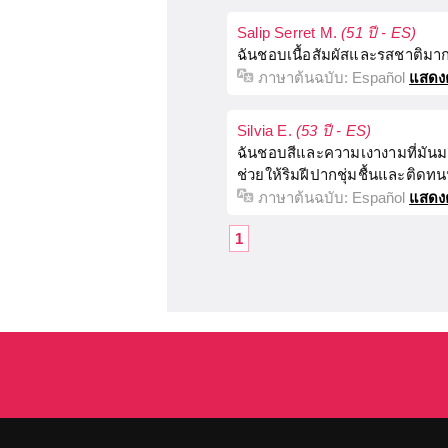
Salip Serret M.
(51 ปี - ES)
ฉันชอบเนื้อสัมผัสและรสชาติมาก 
ภาษาต้นฉบับ:
Español
แสดง
Silvia E.
(53 ปี - ES)
ฉันชอบสีและความเงางามที่มันม
ช่วยให้ริมฝีปากชุ่มชื้นและติ
ภาษาต้นฉบับ:
Español
แสดง
1