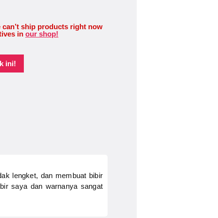
 can’t ship products right now
tives in
our shop!
 ini!
dak lengket, dan membuat bibir
 bibir saya dan warnanya sangat