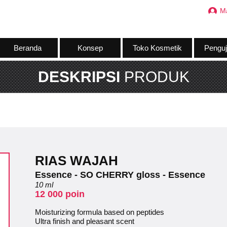
M
Beranda
Konsep
Toko Kosmetik
Penguj
DESKRIPSI
PRODUK
RIAS WAJAH
Essence - SO CHERRY gloss - Essence
10 ml
12 000 poin
Moisturizing formula based on peptides
Ultra finish and pleasant scent