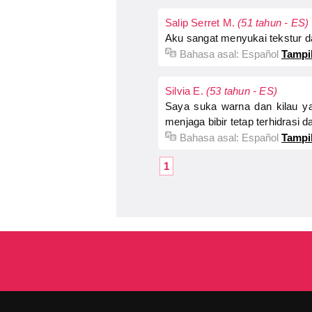
Salip Serret M.
(51 tahun - ES)
Aku sangat menyukai tekstur da
Bahasa asal:
Español
Tampil
Silvia E.
(53 tahun - ES)
Saya suka warna dan kilau yan
menjaga bibir tetap terhidrasi
Bahasa asal:
Español
Tampil
1