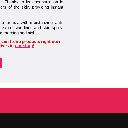
. Thanks to its encapsulation in
rs of the skin, providing instant
mula with moisturizing, anti-
, expression lines and skin spots.
ed morning and night.
 can’t ship products right now
tives in
our shop!