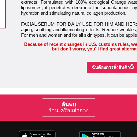
extracts. Formulated with 100% ecological Orange water
liposomes, it penetrates deep into the subcutaneous laye
hydration and stimulating natural collagen production.
FACIAL SERUM FOR DAILY USE FOR HIM AND HER: a for
aging, soothing and illuminating effects. Reduce wrinkles
For men and women and for all skin types. It can be appli
Because of recent changes in U.S. customs rules, we
but don’t worry, you’ll find great alterna
ฉันต้องการสั่งสินค้านี้!
ค้นพบ
ร้านเครื่องสำอาง