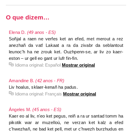
O que dizem…
Elena D.
(49 anos - ES)
Soñjal a raen ne verfes ket an efed, met merout a rez
anezhañ da vat! Lakaat a ra da zivabr da seblantout
leunoc'h ha ne zrouk ket. Ouzhpenn-se, ar liv zo kaer-
eston – ur gell eo gant ur lufr fin-fin.
Idioma original:
Español
Mostrar original
Amandine B.
(42 anos - FR)
Liv hoalus, sklaer-kenañ ha padus.
Idioma original:
Français
Mostrar original
Ángeles M.
(45 anos - ES)
Kaer eo al liv, n'eo ket pegus, reiñ a ra ur santad tomm ha
pikotik war ar muzelloù, ne verzan ket kalz a efed
c'hwezhañ, ne bad ket pell, met ur c'hwezh burzhudus en