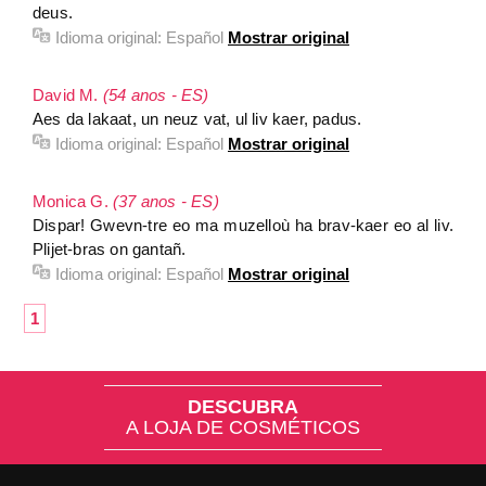
deus.
Idioma original:
Español
Mostrar original
David M.
(54 anos - ES)
Aes da lakaat, un neuz vat, ul liv kaer, padus.
Idioma original:
Español
Mostrar original
Monica G.
(37 anos - ES)
Dispar! Gwevn-tre eo ma muzelloù ha brav-kaer eo al liv.
Plijet-bras on gantañ.
Idioma original:
Español
Mostrar original
1
DESCUBRA
A LOJA DE COSMÉTICOS