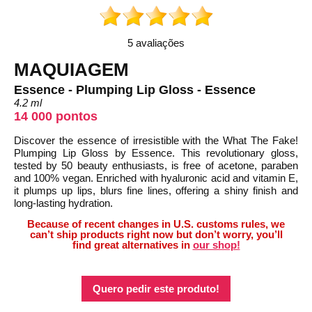
5 avaliações
MAQUIAGEM
Essence - Plumping Lip Gloss - Essence
4.2 ml
14 000 pontos
Discover the essence of irresistible with the What The Fake!
Plumping Lip Gloss by Essence. This revolutionary gloss,
tested by 50 beauty enthusiasts, is free of acetone, paraben
and 100% vegan. Enriched with hyaluronic acid and vitamin E,
it plumps up lips, blurs fine lines, offering a shiny finish and
long-lasting hydration.
Because of recent changes in U.S. customs rules, we
can’t ship products right now but don’t worry, you’ll
find great alternatives in
our shop!
Quero pedir este produto!