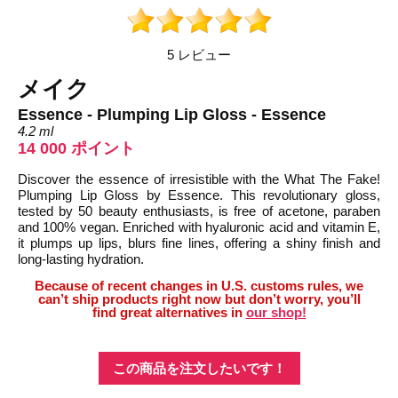
5 レビュー
メイク
Essence - Plumping Lip Gloss - Essence
4.2 ml
14 000 ポイント
Discover the essence of irresistible with the What The Fake!
Plumping Lip Gloss by Essence. This revolutionary gloss,
tested by 50 beauty enthusiasts, is free of acetone, paraben
and 100% vegan. Enriched with hyaluronic acid and vitamin E,
it plumps up lips, blurs fine lines, offering a shiny finish and
long-lasting hydration.
Because of recent changes in U.S. customs rules, we
can’t ship products right now but don’t worry, you’ll
find great alternatives in
our shop!
この商品を注文したいです！