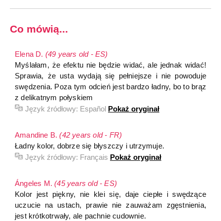
Co mówią...
Elena D.
(49 years old - ES)
Myślałam, że efektu nie będzie widać, ale jednak widać!
Sprawia, że usta wydają się pełniejsze i nie powoduje
swędzenia. Poza tym odcień jest bardzo ładny, bo to brąz
z delikatnym połyskiem
Język źródłowy:
Español
Pokaż oryginał
Amandine B.
(42 years old - FR)
Ładny kolor, dobrze się błyszczy i utrzymuje.
Język źródłowy:
Français
Pokaż oryginał
Ángeles M.
(45 years old - ES)
Kolor jest piękny, nie klei się, daje ciepłe i swędzące
uczucie na ustach, prawie nie zauważam zgęstnienia,
jest krótkotrwały, ale pachnie cudownie.