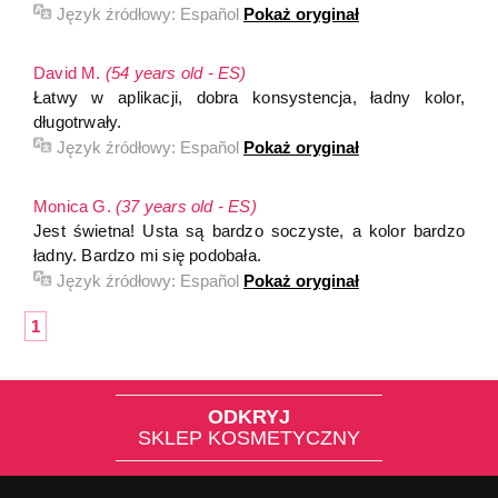
Język źródłowy:
Español
Pokaż oryginał
David M.
(54 years old - ES)
Łatwy w aplikacji, dobra konsystencja, ładny kolor,
długotrwały.
Język źródłowy:
Español
Pokaż oryginał
Monica G.
(37 years old - ES)
Jest świetna! Usta są bardzo soczyste, a kolor bardzo
ładny. Bardzo mi się podobała.
Język źródłowy:
Español
Pokaż oryginał
1
ODKRYJ
SKLEP KOSMETYCZNY