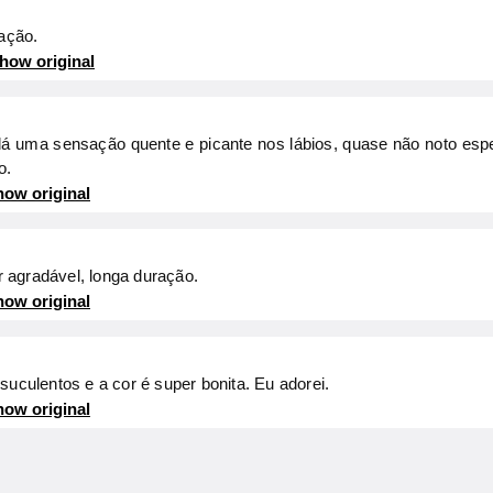
xação.
how original
 dá uma sensação quente e picante nos lábios, quase não noto es
o.
ow original
or agradável, longa duração.
ow original
suculentos e a cor é super bonita. Eu adorei.
ow original