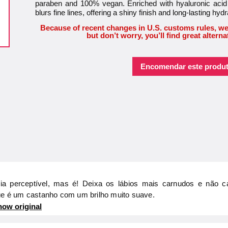
paraben and 100% vegan. Enriched with hyaluronic acid 
blurs fine lines, offering a shiny finish and long-lasting hydr
Because of recent changes in U.S. customs rules, we
but don’t worry, you’ll find great alterna
Encomendar este produt
ia perceptível, mas é! Deixa os lábios mais carnudos e não 
que é um castanho com um brilho muito suave.
ow original