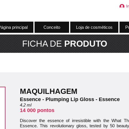
I
ágina principal
Conceito
Loja de cosméticos
Pr
FICHA DE
PRODUTO
MAQUILHAGEM
Essence - Plumping Lip Gloss - Essence
4.2 ml
14 000 pontos
Discover the essence of irresistible with the What 
Essence. This revolutionary gloss, tested by 50 beauty