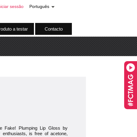
niciar sessão
Português
oduto a testar
Contacto
The Fake! Plumping Lip Gloss by
 enthusiasts, is free of acetone,