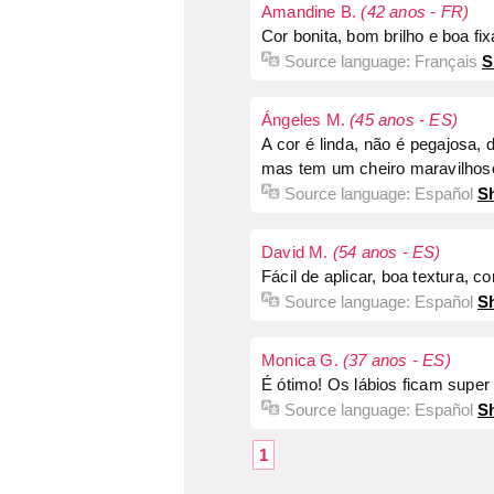
Amandine B.
(42 anos - FR)
Cor bonita, bom brilho e boa fi
Source language:
Français
S
Ángeles M.
(45 anos - ES)
A cor é linda, não é pegajosa,
mas tem um cheiro maravilhos
Source language:
Español
Sh
David M.
(54 anos - ES)
Fácil de aplicar, boa textura, c
Source language:
Español
Sh
Monica G.
(37 anos - ES)
É ótimo! Os lábios ficam super 
Source language:
Español
Sh
1