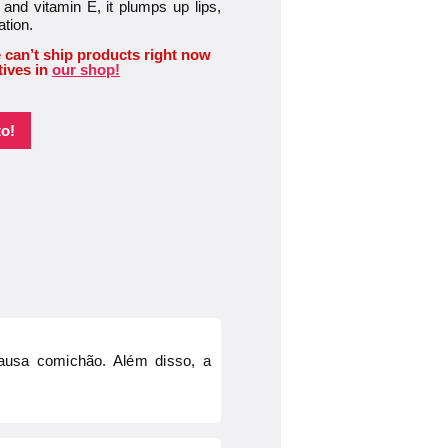
and vitamin E, it plumps up lips,
ation.
 can’t ship products right now
tives in
our shop!
o!
causa comichão. Além disso, a