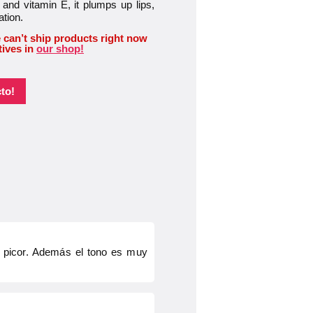
and vitamin E, it plumps up lips,
ation.
 can’t ship products right now
tives in
our shop!
to!
e picor. Además el tono es muy