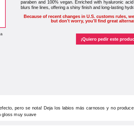
paraben and 100% vegan. Enriched with hyaluronic acid 
blurs fine lines, offering a shiny finish and long-lasting hydr
Because of recent changes in U.S. customs rules, we
but don’t worry, you’ll find great alterna
la
¡Quiero pedir este produc
efecto, pero se nota! Deja los labios más carnosos y no produc
n gloss muy suave