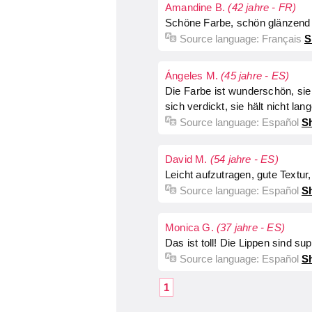
Amandine B.
(42 jahre - FR)
Schöne Farbe, schön glänzend u
Source language:
Français
S
Ángeles M.
(45 jahre - ES)
Die Farbe ist wunderschön, sie
sich verdickt, sie hält nicht lan
Source language:
Español
Sh
David M.
(54 jahre - ES)
Leicht aufzutragen, gute Textur
Source language:
Español
Sh
Monica G.
(37 jahre - ES)
Das ist toll! Die Lippen sind su
Source language:
Español
Sh
1