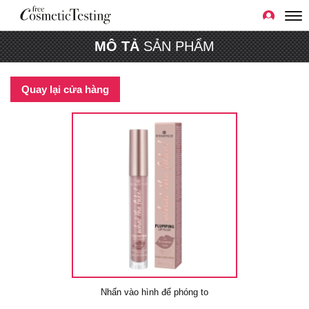
MÔ TẢ
SẢN PHẨM
Quay lại cửa hàng
Nhấn vào hình để phóng to