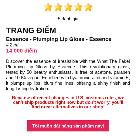
5 đánh giá
TRANG ĐIỂM
Essence - Plumping Lip Gloss - Essence
4.2 ml
14 000 điểm
Discover the essence of irresistible with the What The Fake!
Plumping Lip Gloss by Essence. This revolutionary gloss,
tested by 50 beauty enthusiasts, is free of acetone, paraben
and 100% vegan. Enriched with hyaluronic acid and vitamin E,
it plumps up lips, blurs fine lines, offering a shiny finish and
long-lasting hydration.
Because of recent changes in U.S. customs rules, we
can’t ship products right now but don’t worry, you’ll
find great alternatives in
our shop!
Tôi muốn đặt hàng sản phẩm này!