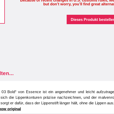
Because of recent changes in U.S. customs rules, we
but don’t worry, you’ll find great alterna
Dieses Produkt bestellen
ten...
l 03 Bold“ von Essence ist ein angenehmer und leicht aufzutrage
 sich die Lippenkonturen präzise nachzeichnen, und der malvenros
rgt er dafür, dass der Lippenstift länger hält, ohne die Lippen au
ow original