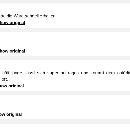
abe die Ware schnell erhalten.
how original
how original
s hält lange, lässt sich super auftragen und kommt dem natürl
oft.
ow original
ow original