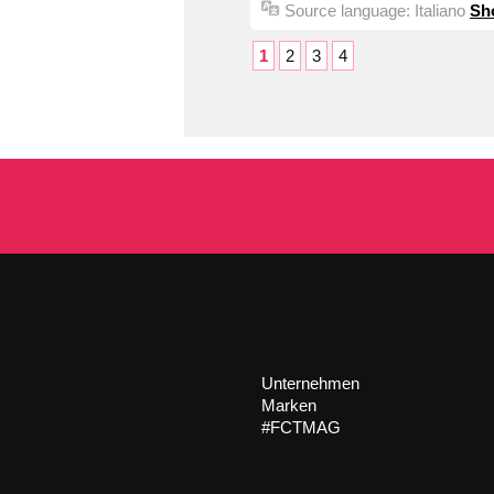
Source language:
Italiano
Sh
1
2
3
4
Unternehmen
Marken
#FCTMAG