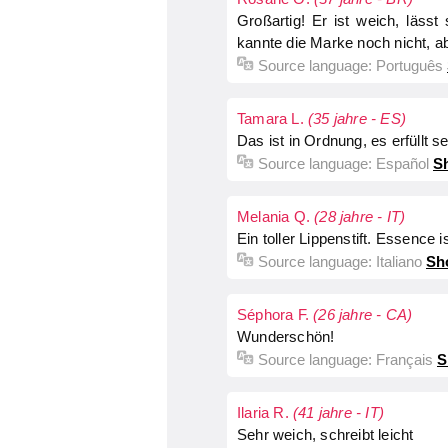
Großartig! Er ist weich, lässt
kannte die Marke noch nicht, abe
Source language:
Português
Tamara L.
(35 jahre - ES)
Das ist in Ordnung, es erfüllt 
Source language:
Español
Sh
Melania Q.
(28 jahre - IT)
Ein toller Lippenstift. Essence i
Source language:
Italiano
Sh
Séphora F.
(26 jahre - CA)
Wunderschön!
Source language:
Français
S
Ilaria R.
(41 jahre - IT)
Sehr weich, schreibt leicht