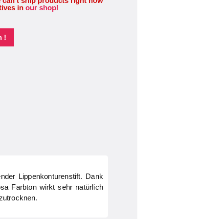
 can’t ship products right now
tives in
our shop!
 !
nder Lippenkonturenstift. Dank
a Farbton wirkt sehr natürlich
szutrocknen.