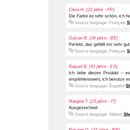
Clara H.
(22 jahre - FR)
Die Farbe ist sehr schön, ich h
Source language:
Français
S
Gulcan B.
(34 jahre - BE)
Perfekt, das gefällt mir sehr gut
Source language:
Français
S
Raquel B.
(43 jahre - ES)
Ich liebe dieses Produkt – e
empfehlenswert, ich benutze es 
Source language:
Español
Sh
Maigina T.
(25 jahre - IT)
Ausgezeichnet
Source language:
Italiano
Sh
Rosane O.
(37 jahre - BR)