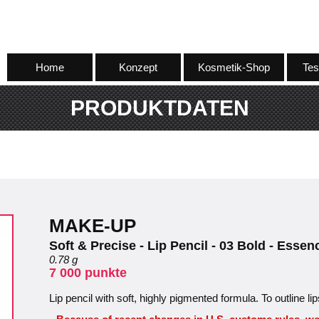
Home
Konzept
Kosmetik-Shop
Tes
PRODUKTDATEN
MAKE-UP
Soft & Precise - Lip Pencil - 03 Bold - Essen
0.78 g
7 000 punkte
Lip pencil with soft, highly pigmented formula. To outline lip