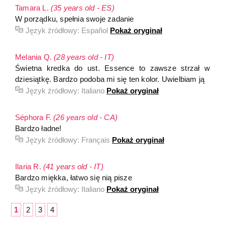
Tamara L.
(35 years old - ES)
W porządku, spełnia swoje zadanie
Język źródłowy:
Español
Pokaż oryginał
Melania Q.
(28 years old - IT)
Świetna kredka do ust. Essence to zawsze strzał w
dziesiątkę. Bardzo podoba mi się ten kolor. Uwielbiam ją
Język źródłowy:
Italiano
Pokaż oryginał
Séphora F.
(26 years old - CA)
Bardzo ładne!
Język źródłowy:
Français
Pokaż oryginał
Ilaria R.
(41 years old - IT)
Bardzo miękka, łatwo się nią pisze
Język źródłowy:
Italiano
Pokaż oryginał
1
2
3
4