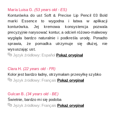
María Luisa G.
(53 years old - ES)
Konturówka do ust Soft & Precise Lip Pencil 03 Bold
marki Essence to wygodna i łatwa w aplikacji
konturówka. Jej kremowa konsystencja pozwala
precyzyjnie narysować kontur, a odcień różowo-malwowy
wygląda bardzo naturalnie i podkreśla urodę. Ponadto
sprawia, że pomadka utrzymuje się dłużej, nie
wysuszając ust.
Język źródłowy:
Español
Pokaż oryginał
Clara H.
(22 years old - FR)
Kolor jest bardzo ładny, otrzymałam przesyłkę szybko
Język źródłowy:
Français
Pokaż oryginał
Gulcan B.
(34 years old - BE)
Świetnie, bardzo mi się podoba
Język źródłowy:
Français
Pokaż oryginał