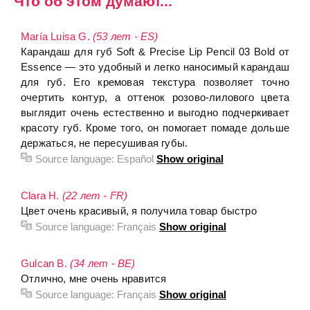
Что об этом думают...
María Luisa G.
(53 лет - ES)
Карандаш для губ Soft & Precise Lip Pencil 03 Bold от
Essence — это удобный и легко наносимый карандаш
для губ. Его кремовая текстура позволяет точно
очертить контур, а оттенок розово-лилового цвета
выглядит очень естественно и выгодно подчеркивает
красоту губ. Кроме того, он помогает помаде дольше
держаться, не пересушивая губы.
Source language:
Español
Show original
Clara H.
(22 лет - FR)
Цвет очень красивый, я получила товар быстро
Source language:
Français
Show original
Gulcan B.
(34 лет - BE)
Отлично, мне очень нравится
Source language:
Français
Show original