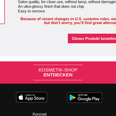
Salon quality, for clean use, without lamp, without damagin
An ultra-glossy finish that does not chip
Easy to remove
Because of recent changes in U.S. customs rules, we
but don’t worry, you’ll find great alterna
Dieses Produkt bestellen
KOSMETIK-SHOP
ENTDECKEN
Konzept