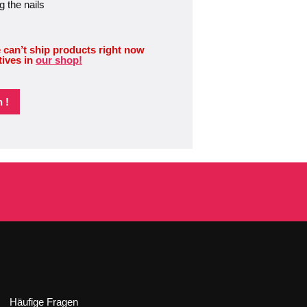
g the nails
 can’t ship products right now
tives in
our shop!
 !
Häufige Fragen