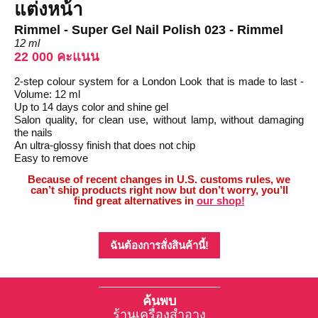
แต่งหน้า
Rimmel - Super Gel Nail Polish 023 - Rimmel
12 ml
22 000 คะแนน
2-step colour system for a London Look that is made to last -
Volume: 12 ml
Up to 14 days color and shine gel
Salon quality, for clean use, without lamp, without damaging
the nails
An ultra-glossy finish that does not chip
Easy to remove
Because of recent changes in U.S. customs rules, we
can’t ship products right now but don’t worry, you’ll
find great alternatives in
our shop!
ฉันต้องการสั่งสินค้านี้!
ค้นพบ
ร้านเครื่องสำอาง