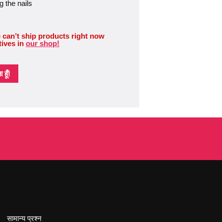
g the nails
 can’t ship products right now
tives in
our shop!
हूँ!
सामान्य प्रश्न