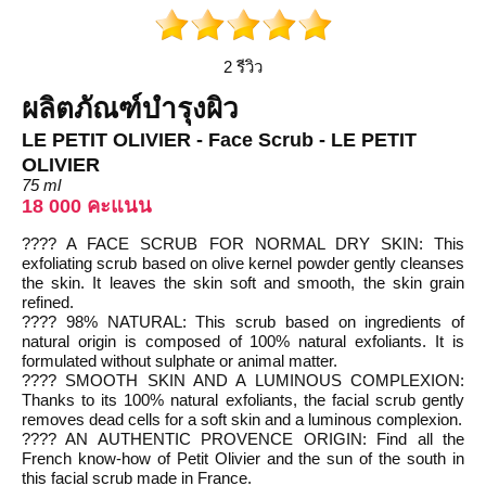
2 รีวิว
ผลิตภัณฑ์บำรุงผิว
LE PETIT OLIVIER - Face Scrub - LE PETIT
OLIVIER
75 ml
18 000 คะแนน
???? A FACE SCRUB FOR NORMAL DRY SKIN: This
exfoliating scrub based on olive kernel powder gently cleanses
the skin. It leaves the skin soft and smooth, the skin grain
refined.
???? 98% NATURAL: This scrub based on ingredients of
natural origin is composed of 100% natural exfoliants. It is
formulated without sulphate or animal matter.
???? SMOOTH SKIN AND A LUMINOUS COMPLEXION:
Thanks to its 100% natural exfoliants, the facial scrub gently
removes dead cells for a soft skin and a luminous complexion.
???? AN AUTHENTIC PROVENCE ORIGIN: Find all the
French know-how of Petit Olivier and the sun of the south in
this facial scrub made in France.